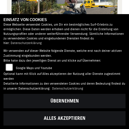
EINSATZ VON COOKIES
Diese Webseite verwendet Cookies, um Dir ein bestmögliches Surf-Erlebnis zu
ermöglichen. Diese Daten werden erhoben und dienen nicht für die Erstellung von
Nutzungsprofilen oder anderer weiterführender Verwendung. Sämtliche Informationen
zu verwendeten Cookies und eingebundenen Diensten findest du
hier:
Datenschutzerklärung
Wir verwenden auf dieser Website folgende Dienste, welche erst nach deiner aktiven
Zustimmung eingebunden werden.
Neufahrzeug
Bitte hake dazu den jeweiligen Dienst an und klicke auf Übernehmen:
10.355,- EUR
- | 0 km
Google Maps und Youtube
Optional kann mit Klick auf Alles akzeptieren der Nutzung aller Dienste zugestimmt
MEHR ERFAHREN
werden
Detailierte Informationen zu den verwendeten Cookies und deren Bedeutung findest du
in unserer Datenschutzerklärung:
Datenschutzerklärung
ÜBERNEHMEN
SUZUKI V-STROM 800DE
ALLES AKZEPTIEREN