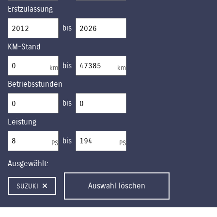
Erstzulassung
bis
KM-Stand
bis
km
km
Betriebsstunden
bis
Leistung
bis
PS
PS
Ausgewählt:
Auswahl löschen
SUZUKI